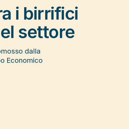
i birrifici
del settore
romosso dalla
ppo Economico